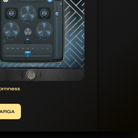
omness
ARGA