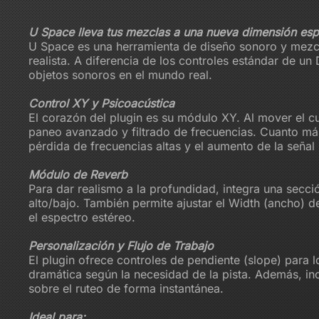
U Space lleva tus mezclas a una nueva dimensión esp
U Space es una herramienta de diseño sonoro y mezcla
realista. A diferencia de los controles estándar de u
objetos sonoros en el mundo real.
Control XY y Psicoacústica
El corazón del plugin es su módulo XY. Al mover el c
paneo avanzado y filtrado de frecuencias. Cuanto más
pérdida de frecuencias altas y el aumento de la señal 
Módulo de Reverb
Para dar realismo a la profundidad, integra una secci
alto/bajo. También permite ajustar el Width (ancho) d
el espectro estéreo.
Personalización y Flujo de Trabajo
El plugin ofrece controles de pendiente (slope) para l
dramática según la necesidad de la pista. Además, in
sobre el ruteo de forma instantánea.
Ideal para: