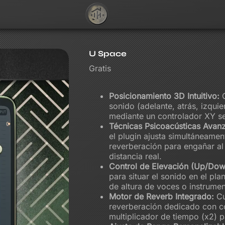
U Space
Gratis
Posicionamiento 3D Intuitivo:
C
sonido (adelante, atrás, izquie
mediante un controlador XY sen
Técnicas Psicoacústicas Avan
el plugin ajusta simultáneamen
reverberación para engañar al
distancia real.
Control de Elevación (Up/Dow
para situar el sonido en el pla
de altura de voces o instrumen
Motor de Reverb Integrado:
Cu
reverberación dedicado con co
multiplicador de tiempo (x2) 