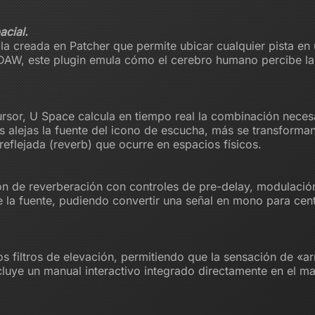
acial.
 creada en Patcher que permite ubicar cualquier pista en 
n DAW, este plugin emula cómo el cerebro humano percibe la 
ursor, U Space calcula en tiempo real la combinación nece
 alejas la fuente del icono de escucha, más se transforman
reflejada (reverb) que ocurre en espacios físicos.
ón de reverberación con controles de pre-delay, modulación
e la fuente, pudiendo convertir una señal en mono para cen
os filtros de elevación, permitiendo que la sensación de «ar
cluye un manual interactivo integrado directamente en el m